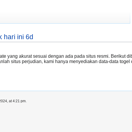
 hari ini 6d
te yang akurat sesuai dengan ada pada situs resmi. Berikut 
nlah situs perjudian, kami hanya menyediakan data-data togel
024, at 4:21 pm.